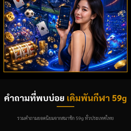
คำถามที่พบบ่อย
เดิมพันกีฬา 59g
รวมคำถามยอดนิยมจากสมาชิก 59g ทั่วประเทศไทย