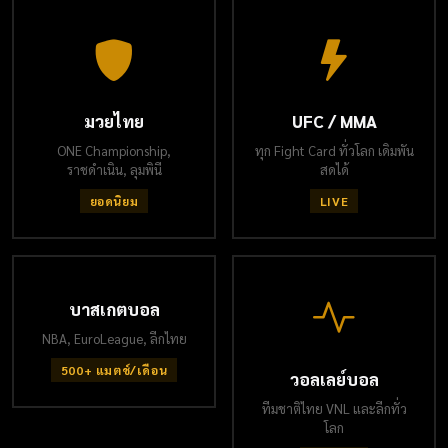
มวยไทย
UFC / MMA
ONE Championship,
ทุก Fight Card ทั่วโลก เดิมพัน
ราชดำเนิน, ลุมพินี
สดได้
ยอดนิยม
LIVE
บาสเกตบอล
NBA, EuroLeague, ลีกไทย
500+ แมตช์/เดือน
วอลเลย์บอล
ทีมชาติไทย VNL และลีกทั่ว
โลก