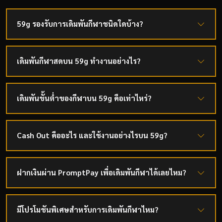
59g รองรับการเดิมพันกีฬาชนิดใดบ้าง?
เดิมพันกีฬาสดบน 59g ทำงานอย่างไร?
เดิมพันขั้นต่ำของกีฬาบน 59g คือเท่าไหร่?
Cash Out คืออะไร และใช้งานอย่างไรบน 59g?
ฝากเงินผ่าน PromptPay เพื่อเดิมพันกีฬาได้เลยไหม?
มีโปรโมชันพิเศษสำหรับการเดิมพันกีฬาไหม?