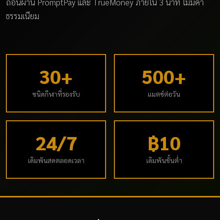
ถอนผ่าน PromptPay และ TrueMoney ภายใน 3 นาที ไม่มีค่า
ธรรมเนียม
30+
500+
ชนิดกีฬาที่รองรับ
แมตช์ต่อวัน
24/7
฿10
เดิมพันสดตลอดเวลา
เดิมพันขั้นต่ำ