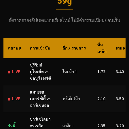
59g
อัตราต่อรองอัปเดตแบบเรียลไทม์ ไม่มีค่าธรรมเนียมซ่อนเร้น
ทีม
สถานะ
การแข่งขัน
ลีก / รายการ
เสมอ
เหย้า
บุรีรัมย์
ยูไนเต็ด vs
ไทยลีก 1
1.72
3.40
LIVE
ชลบุรี เอฟซี
แมนเชส
เตอร์ ซิตี้ vs
พรีเมียร์ลีก
2.10
3.50
LIVE
อาร์เซนอล
บาร์เซโลนา
vs เรอัล
ลาลีกา
2.35
3.20
วันนี้