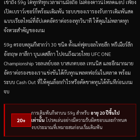
เข้าถึง 59g ได้ทุกที่ทุกเวลาผ่านมือถือ ไม่ต้องดาวน์โหลดแอป เพียง
เปิดเบราว์เซอร์ก็พร้อมเดิมพัน ระบบของเรารองรับการเดิมพันสด
แบบเรียลไทม์ที่อัปเดตอัตราต่อรองทุกวินาที ให้คุณไม่พลาดทุก
จังหวะสำคัญของเกม
59g ครอบคลุมกีฬากว่า 30 ชนิด ตั้งแต่ฟุตบอลไทยลีก พรีเมียร์ลีก
อังกฤษ ลาลีกา บุนเดสลีกา ไปจนถึงมวยไทย UFC ONE
Championship วอลเลย์บอล บาสเกตบอล เทนนิส และอีกมากมาย
อัตราต่อรองของเราแข่งขันได้กับทุกแพลตฟอร์มในตลาด พร้อม
ระบบ Cash Out ที่ให้คุณล็อกกำไรหรือตัดขาดทุนได้ทันทีก่อนเกม
จบ
การเดิมพันกีฬาบน 59g สำหรับ
อายุ 20 ปีขึ้นไป
20+
เท่านั้น
โปรดเล่นอย่างมีความรับผิดชอบและกำหนด
งบประมาณที่เหมาะสมก่อนเริ่มเดิมพัน