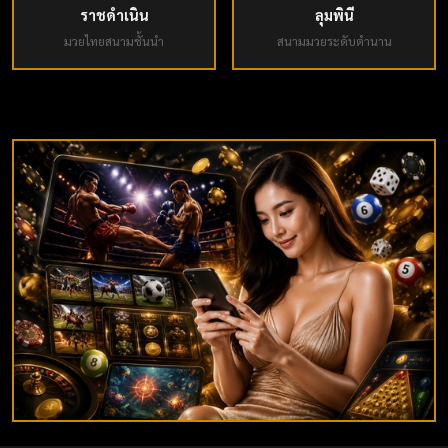
ราชดำเนิน
ลุมพินี
มวยไทยสนามชั้นนำ
สนามมวยระดับตำนาน