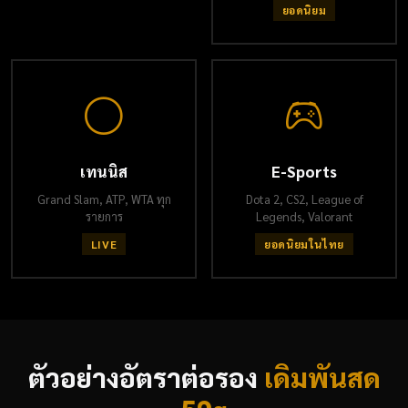
ยอดนิยม
เทนนิส
E-Sports
Grand Slam, ATP, WTA ทุก
Dota 2, CS2, League of
รายการ
Legends, Valorant
LIVE
ยอดนิยมในไทย
ตัวอย่างอัตราต่อรอง
เดิมพันสด