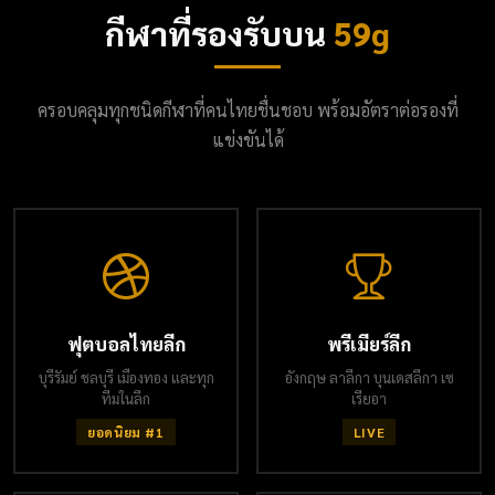
กีฬาที่รองรับบน
59g
ครอบคลุมทุกชนิดกีฬาที่คนไทยชื่นชอบ พร้อมอัตราต่อรองที่
แข่งขันได้
ฟุตบอลไทยลีก
พรีเมียร์ลีก
บุรีรัมย์ ชลบุรี เมืองทอง และทุก
อังกฤษ ลาลีกา บุนเดสลีกา เซ
ทีมในลีก
เรียอา
ยอดนิยม #1
LIVE