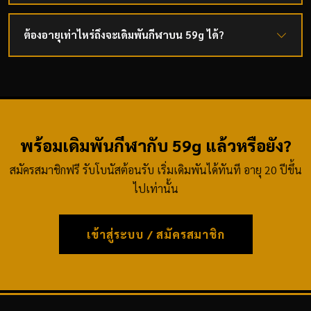
ต้องอายุเท่าไหร่ถึงจะเดิมพันกีฬาบน 59g ได้?
พร้อมเดิมพันกีฬากับ 59g แล้วหรือยัง?
สมัครสมาชิกฟรี รับโบนัสต้อนรับ เริ่มเดิมพันได้ทันที อายุ 20 ปีขึ้น
ไปเท่านั้น
เข้าสู่ระบบ / สมัครสมาชิก