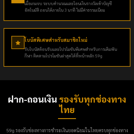
เมื่อเกมจบ ระบบคำนวณและโอนเงินรางวัลเข้าบัญชี
อัตโนมัติ ถอนได้ภายใน 3 นาที ไม่มีค่าธรรมเนียม
โบนัสพิเศษสำหรับสมาชิกใหม่
รับโบนัสต้อนรับและโปรโมชันพิเศษสำหรับการเดิมพัน
กีฬา ติดตามโปรโมชันล่าสุดได้ที่หน้าหลัก 59g
ฝาก-ถอนเงิน
รองรับทุกช่องทาง
ไทย
59g รองรับช่องทางการชำระเงินยอดนิยมในไทยครบทุกช่องทาง