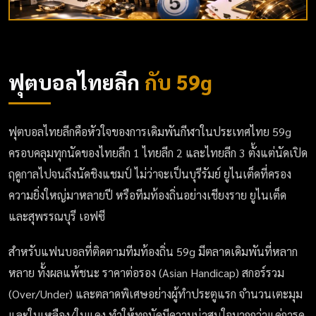
ฟุตบอลไทยลีก
กับ 59g
ฟุตบอลไทยลีกคือหัวใจของการเดิมพันกีฬาในประเทศไทย 59g
ครอบคลุมทุกนัดของไทยลีก 1 ไทยลีก 2 และไทยลีก 3 ตั้งแต่นัดเปิด
ฤดูกาลไปจนถึงนัดชิงแชมป์ ไม่ว่าจะเป็นบุรีรัมย์ ยูไนเต็ดที่ครอง
ความยิ่งใหญ่มาหลายปี หรือทีมท้องถิ่นอย่างเชียงราย ยูไนเต็ด
และสุพรรณบุรี เอฟซี
สำหรับแฟนบอลที่ติดตามทีมท้องถิ่น 59g มีตลาดเดิมพันที่หลาก
หลาย ทั้งผลแพ้ชนะ ราคาต่อรอง (Asian Handicap) สกอร์รวม
(Over/Under) และตลาดพิเศษอย่างผู้ทำประตูแรก จำนวนเตะมุม
และใบเหลือง/ใบแดง ทำให้ทุกนัดมีความน่าสนใจมากกว่าแค่การดู