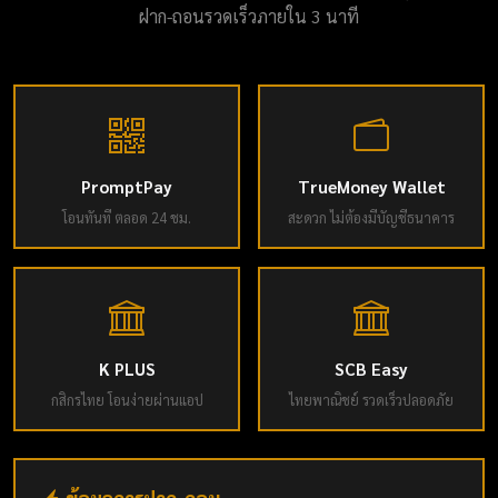
ฝาก-ถอนรวดเร็วภายใน 3 นาที
PromptPay
TrueMoney Wallet
โอนทันที ตลอด 24 ชม.
สะดวก ไม่ต้องมีบัญชีธนาคาร
K PLUS
SCB Easy
กสิกรไทย โอนง่ายผ่านแอป
ไทยพาณิชย์ รวดเร็วปลอดภัย
ข้อมูลการฝาก-ถอน