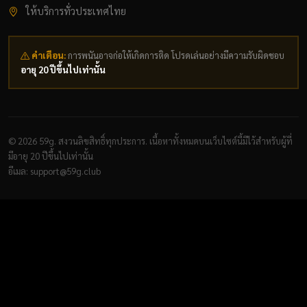
ให้บริการทั่วประเทศไทย
คำเตือน:
การพนันอาจก่อให้เกิดการติด โปรดเล่นอย่างมีความรับผิดชอบ
อายุ 20 ปีขึ้นไปเท่านั้น
© 2026 59g. สงวนลิขสิทธิ์ทุกประการ. เนื้อหาทั้งหมดบนเว็บไซต์นี้มีไว้สำหรับผู้ที่
มีอายุ 20 ปีขึ้นไปเท่านั้น
อีเมล:
support@59g.club