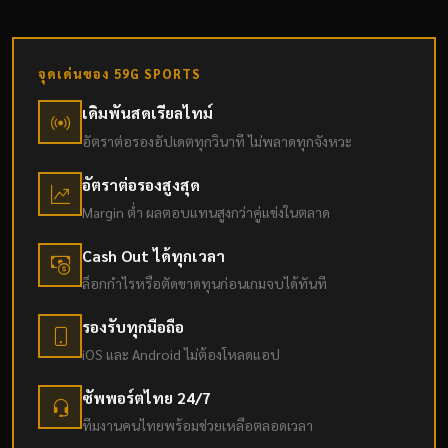
จุดเด่นของ 59G SPORTS
เดิมพันสดเรียลไทม์
อัตราต่อรองอัปเดตทุกวินาที ไม่พลาดทุกจังหวะ
อัตราต่อรองสูงสุด
Margin ต่ำ ผลตอบแทนสูงกว่าคู่แข่งในตลาด
Cash Out ได้ทุกเวลา
ล็อกกำไรหรือตัดขาดทุนก่อนเกมจบได้ทันที
รองรับทุกมือถือ
iOS และ Android ไม่ต้องโหลดแอป
ซัพพอร์ตไทย 24/7
ทีมงานคนไทยพร้อมช่วยเหลือตลอดเวลา